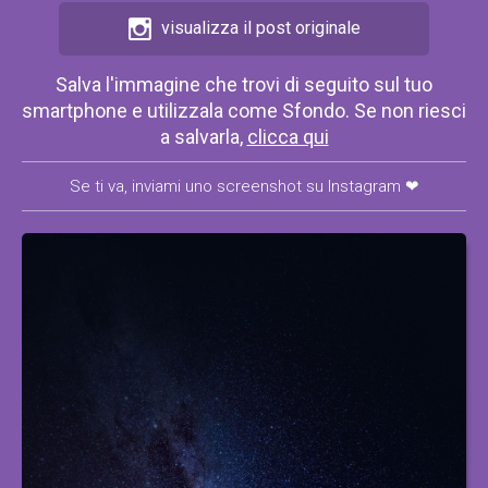
visualizza il post originale
Salva l'immagine che trovi di seguito sul tuo
smartphone e utilizzala come Sfondo. Se non riesci
a salvarla,
clicca qui
Se ti va, inviami uno screenshot su Instagram ❤