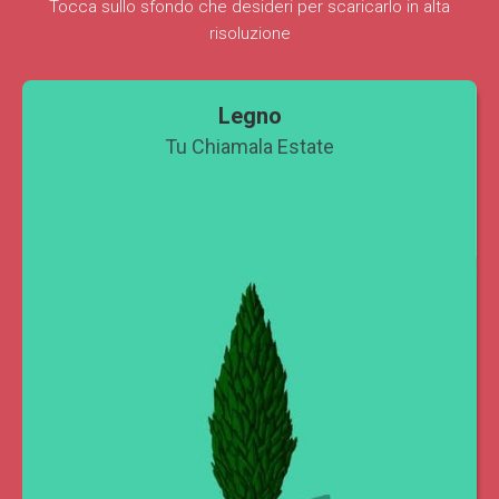
Tocca sullo sfondo che desideri per scaricarlo in alta
risoluzione
Legno
Tu Chiamala Estate